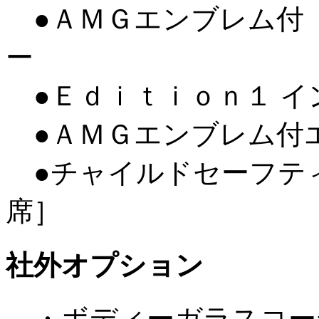
●ＡＭＧエンブレム付 
ー
●Ｅｄｉｔｉｏｎ１ イ
●ＡＭＧエンブレム付
●チャイルドセーフティ
席］
社外オプション
・ボディーガラスコーテ