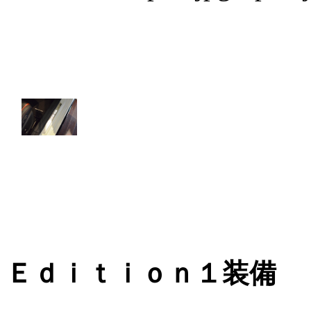
Ｅｄｉｔｉｏｎ１装備