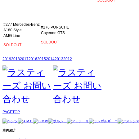
SOLDOUT
#277 Mercedes‐Benz
#276 PORSCHE
A180 Style
Cayenne GTS
AMG Line
SOLDOUT
SOLDOUT
2019
2018
2017
2016
2015
2014
2013
2012
PAGETOP
車両紹介