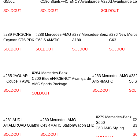
G550L
C180 BlueEFFICIENCY Avantgarde
V220d Avantgarde L
SOLDOUT
SOLDOUT
SOLDOUT
#289 PORSCHE
#288 Mercedes‐AMG
#287 Mercedes-Benz
#286 New Merc
Cayman GTS PDK
C63 S 4MATIC+
A180
G63
SOLDOUT
SOLDOUT
SOLDOUT
SOLDOUT
#284 Mercedes‐Benz
#285 JAGUAR
#283 Mercedes-AMG
#28
C200 BlueEFFICIENCY Avantgarde
F Coupe R AWD
A45 4MATIC
S5 S
AMG Sports Package
SOLDOUT
SOLDOUT
SOL
SOLDOUT
#279 Mercedes‐Benz
#281 AUDI
#280 Mercedes‐AMG
#2
G550
A4 ALLROAD Quattro
C43 4MATIC StationWagon LHD
B3
G63 AMG Styling
SOLDOUT
SOLDOUT
S